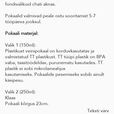
fondivalikuid chati aknas.
Pokaalid valmivad peale ostu sooritamist 5-7
tööpäeva jooksul.
Pokaali materjal:
Valik 1 (150ml):
Plastikust veinipokaal on korduvkasutatav
ja
valmistatud TT plastikust.
TT tüüpi plastik on BPA
vaba, taastöödeldav,
purunematu kasutades.
TT
plastik ei sobi mikrolaineahjus
kasutamiseks.
Pokaalide pesemiseks sobib ainult
käsipesu.
Valik 2 (250ml):
Klaas
Pokaali kõrgus 23cm.
Teksti värv