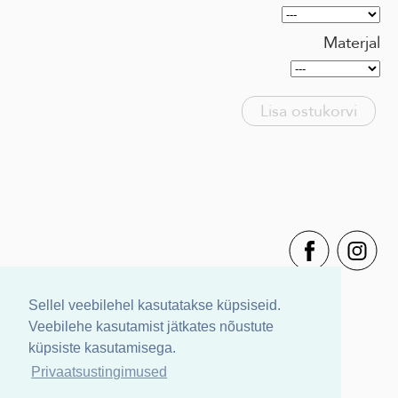
Materjal
Lisa ostukorvi
Sellel veebilehel kasutatakse küpsiseid.
Veebilehe kasutamist jätkates nõustute
küpsiste kasutamisega.
Privaatsustingimused
Müügitingimused