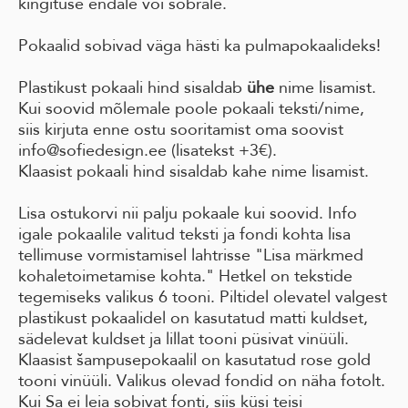
kingituse endale või sõbrale.
Pokaalid sobivad väga hästi ka pulmapokaalideks!
Plastikust pokaali hind sisaldab
ühe
nime lisamist.
Kui soovid mõlemale poole pokaali teksti/nime,
siis kirjuta enne ostu sooritamist oma soovist
info@sofiedesign.ee (lisatekst +3€).
Klaasist pokaali hind sisaldab kahe nime lisamist.
Lisa ostukorvi nii palju pokaale kui soovid. Info
igale pokaalile valitud teksti ja fondi kohta lisa
tellimuse vormistamisel lahtrisse "Lisa märkmed
kohaletoimetamise kohta." Hetkel on tekstide
tegemiseks valikus 6 tooni. Piltidel olevatel valgest
plastikust pokaalidel on kasutatud matti kuldset,
sädelevat kuldset ja lillat tooni püsivat vinüüli.
Klaasist šampusepokaalil on kasutatud rose gold
tooni vinüüli. Valikus olevad fondid on näha fotolt.
Kui Sa ei leia sobivat fonti, siis küsi teisi