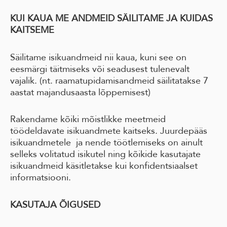
KUI KAUA ME ANDMEID SÄILITAME JA KUIDAS
KAITSEME
Säilitame isikuandmeid nii kaua, kuni see on
eesmärgi täitmiseks või seadusest tulenevalt
vajalik. (nt. raamatupidamisandmeid säilitatakse 7
aastat majandusaasta lõppemisest)
Rakendame kõiki mõistlikke meetmeid
töödeldavate isikuandmete kaitseks. Juurdepääs
isikuandmetele ja nende töötlemiseks on ainult
selleks volitatud isikutel ning kõikide kasutajate
isikuandmeid käsitletakse kui konfidentsiaalset
informatsiooni.
KASUTAJA ÕIGUSED