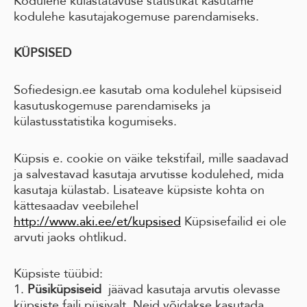
Kodulehe külastatavuse statistikat kasutame
kodulehe kasutajakogemuse parendamiseks.
KÜPSISED
Sofiedesign.ee kasutab oma kodulehel küpsiseid
kasutuskogemuse parendamiseks ja
külastusstatistika kogumiseks.
Küpsis e. cookie on väike tekstifail, mille saadavad
ja salvestavad kasutaja arvutisse kodulehed, mida
kasutaja külastab. Lisateave küpsiste kohta on
kättesaadav veebilehel
http://www.aki.ee/et/kupsised
Küpsisefailid ei ole
arvuti jaoks ohtlikud.
Küpsiste tüübid:
1.
Püsiküpsiseid
jäävad kasutaja arvutis olevasse
küpsiste faili püsivalt. Neid võidakse kasutada