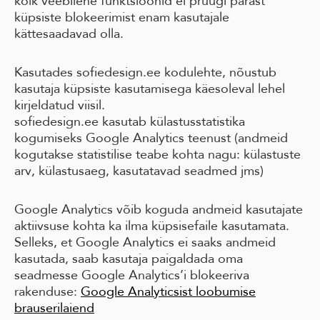
kõik veebilehe funktsioonid ei pruugi pärast
küpsiste blokeerimist enam kasutajale
kättesaadavad olla.
Kasutades sofiedesign.ee kodulehte, nõustub
kasutaja küpsiste kasutamisega käesoleval lehel
kirjeldatud viisil.
sofiedesign.ee kasutab külastusstatistika
kogumiseks Google Analytics teenust (andmeid
kogutakse statistilise teabe kohta nagu: külastuste
arv, külastusaeg, kasutatavad seadmed jms)
Google Analytics võib koguda andmeid kasutajate
aktiivsuse kohta ka ilma küpsisefaile kasutamata.
Selleks, et Google Analytics ei saaks andmeid
kasutada, saab kasutaja paigaldada oma
seadmesse Google Analytics’i blokeeriva
rakenduse:
Google Analyticsist loobumise
brauserilaiend