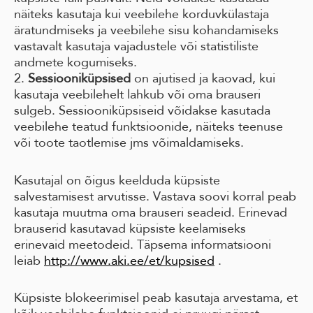
näiteks kasutaja kui veebilehe korduvkülastaja
äratundmiseks ja veebilehe sisu kohandamiseks
vastavalt kasutaja vajadustele või statistiliste
andmete kogumiseks.
2.
Sessiooniküpsised
on ajutised ja kaovad, kui
kasutaja veebilehelt lahkub või oma brauseri
sulgeb. Sessiooniküpsiseid võidakse kasutada
veebilehe teatud funktsioonide, näiteks teenuse
või toote taotlemise jms võimaldamiseks.
Kasutajal on õigus keelduda küpsiste
salvestamisest arvutisse. Vastava soovi korral peab
kasutaja muutma oma brauseri seadeid. Erinevad
brauserid kasutavad küpsiste keelamiseks
erinevaid meetodeid. Täpsema informatsiooni
leiab
http://www.aki.ee/et/kupsised
.
Küpsiste blokeerimisel peab kasutaja arvestama, et