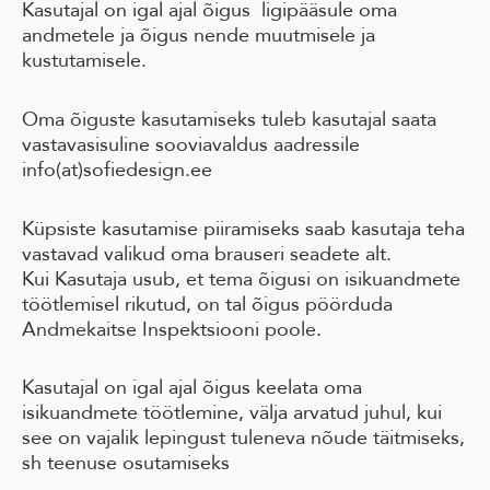
Kasutajal on igal ajal õigus ligipääsule oma
andmetele ja õigus nende muutmisele ja
kustutamisele.
Oma õiguste kasutamiseks tuleb kasutajal saata
vastavasisuline sooviavaldus aadressile
info(at)sofiedesign.ee
Küpsiste kasutamise piiramiseks saab kasutaja teha
vastavad valikud oma brauseri seadete alt.
Kui Kasutaja usub, et tema õigusi on isikuandmete
töötlemisel rikutud, on tal õigus pöörduda
Andmekaitse Inspektsiooni poole.
Kasutajal on igal ajal õigus keelata oma
isikuandmete töötlemine, välja arvatud juhul, kui
see on vajalik lepingust tuleneva nõude täitmiseks,
sh teenuse osutamiseks