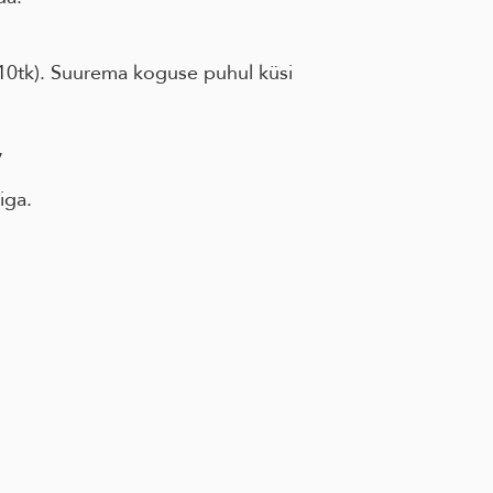
 10tk). Suurema koguse puhul küsi
,
iga.