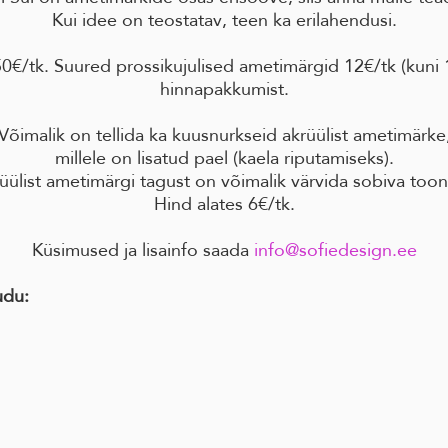
Kui idee on teostatav, teen ka erilahendusi.
€/tk. Suured prossikujulised ametimärgid 12€/tk (kuni
hinnapakkumist.
Võimalik on tellida ka kuusnurkseid akrüülist ametimärke
millele on lisatud pael (kaela riputamiseks).
üülist ametimärgi tagust on võimalik värvida sobiva toon
Hind alates 6€/tk.
Küsimused ja lisainfo saada
info@sofiedesign.ee
udu: