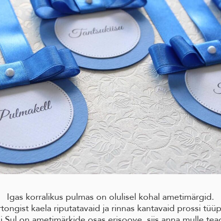
Igas korralikus pulmas on olulisel kohal ametimärgid.
tongist kaela riputatavaid ja rinnas kantavaid prossi tüü
i Sul on ametimärkide osas erisoove, siis anna mulle tea