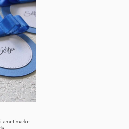
pi ametimärke.
da.