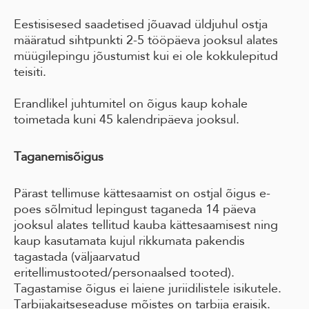
Eestisisesed saadetised jõuavad üldjuhul ostja
määratud sihtpunkti 2-5 tööpäeva jooksul alates
müügilepingu jõustumist kui ei ole kokkulepitud
teisiti.
Erandlikel juhtumitel on õigus kaup kohale
toimetada kuni 45 kalendripäeva jooksul.
Taganemisõigus
Pärast tellimuse kättesaamist on ostjal õigus e-
poes sõlmitud lepingust taganeda 14 päeva
jooksul alates tellitud kauba kättesaamisest ning
kaup kasutamata kujul rikkumata pakendis
tagastada (väljaarvatud
eritellimustooted/personaalsed tooted).
Tagastamise õigus ei laiene juriidilistele isikutele.
Tarbijakaitseseaduse mõistes on tarbija eraisik.