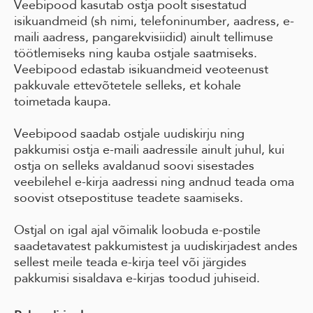
Veebipood kasutab ostja poolt sisestatud
isikuandmeid (sh nimi, telefoninumber, aadress, e-
maili aadress, pangarekvisiidid) ainult tellimuse
töötlemiseks ning kauba ostjale saatmiseks.
Veebipood edastab isikuandmeid veoteenust
pakkuvale ettevõtetele selleks, et kohale
toimetada kaupa.
Veebipood saadab ostjale uudiskirju ning
pakkumisi ostja e-maili aadressile ainult juhul, kui
ostja on selleks avaldanud soovi sisestades
veebilehel e-kirja aadressi ning andnud teada oma
soovist otsepostituse teadete saamiseks.
Ostjal on igal ajal võimalik loobuda e-postile
saadetavatest pakkumistest ja uudiskirjadest andes
sellest meile teada e-kirja teel või järgides
pakkumisi sisaldava e-kirjas toodud juhiseid.