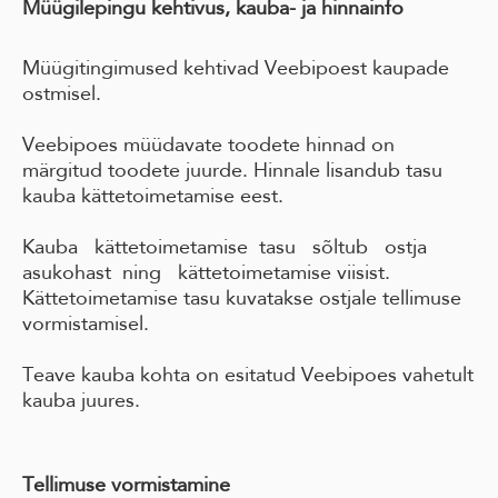
Müügilepingu kehtivus, kauba- ja hinnainfo
Müügitingimused kehtivad Veebipoest kaupade
ostmisel.
Veebipoes müüdavate toodete hinnad on
märgitud toodete juurde. Hinnale lisandub tasu
kauba kättetoimetamise eest.
Kauba kättetoimetamise tasu sõltub ostja
asukohast ning kättetoimetamise viisist.
Kättetoimetamise tasu kuvatakse ostjale tellimuse
vormistamisel.
Teave kauba kohta on esitatud Veebipoes vahetult
kauba juures.
Tellimuse vormistamine