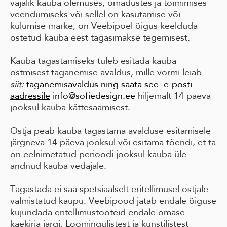
vajalik kauba olemuses, omadustes ja toimimises
veendumiseks või sellel on kasutamise või
kulumise märke, on Veebipoel õigus keelduda
ostetud kauba eest tagasimakse tegemisest.
Kauba tagastamiseks tuleb esitada kauba
ostmisest taganemise avaldus, mille vormi leiab
siit:
taganemisavaldus ning saata see e-posti
aadressile
info@sofiedesign.ee
hiljemalt 14 päeva
jooksul kauba kättesaamisest.
Ostja peab kauba tagastama avalduse esitamisele
järgneva 14 päeva jooksul või esitama tõendi, et ta
on eelnimetatud perioodi jooksul kauba üle
andnud kauba vedajale.
Tagastada ei saa spetsiaalselt eritellimusel ostjale
valmistatud kaupu. Veebipood jätab endale õiguse
kujundada eritellimustooteid endale omase
käekirja järgi. Loomingulistest ja kunstilistest