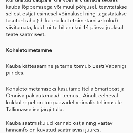
Kui tellitud kaupa ei ole võimalik tarnida seoses
kauba lõppemisega või muul põhjusel, teavitatakse
sellest ostjat esimesel võimalusel ning tagastatakse
tasutud raha (sh kauba kättetoimetamise kulud)
viivitamata, kuid mitte hiljem kui 14 päeva jooksul
teate saatmisest.
Kohaletoimetamine
Kauba kättesaamine ja tarne toimub Eesti Vabariigi
piirides.
Kohaletoimetamiseks kasutame Itella Smartpost ja
Omniva pakiautomaadi teenust. Ainult eelneval
kokkuleppel on tööpäevadel võimalik tellimusele
Tallinnasse ise järgi tulla.
Kauba saatmiskulud kannab ostja ning vastav
hinnainfo on kuvatud saatmisviisi juures.