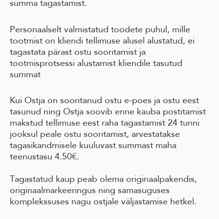
summa tagastamist.
Personaalselt valmistatud toodete puhul, mille
tootmist on kliendi tellimuse alusel alustatud, ei
tagastata pärast ostu sooritamist ja
tootmisprotsessi alustamist kliendile tasutud
summat
Kui Ostja on sooritanud ostu e-poes ja ostu eest
tasunud ning Ostja soovib enne kauba postitamist
makstud tellimuse eest raha tagastamist 24 tunni
jooksul peale ostu sooritamist, arvestatakse
tagasikandmisele kuuluvast summast maha
teenustasu 4.50€.
Tagastatud kaup peab olema originaalpakendis,
originaalmarkeeringus ning samasuguses
komplekssuses nagu ostjale väljastamise hetkel.