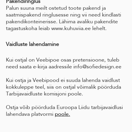
Pakendiringlus
Palun suuna meilt ostetud toote pakend ja
saatmispakend ringlusesse ning vii need kindlasti
pakendikonteinerisse. Lähima avaliku pakendite
tagastuskoha leiab www.kuhuviia.ee lehelt.
Vaidluste lahendamine
Kui ostjal on Veebipoe osas pretensioone, tuleb
need saata e-kirja aadressile info@sofiedesign.ee
Kui ostja ja Veebipood ei suuda lahenda vaidlust
kokkuleppe teel, siis on ostjal võimalik pöörduda
Tarbijavaidluste komisjoni poole.
Ostja võib pöörduda Euroopa Liidu tarbijavaidlusi
lahendava platvormi
poole.