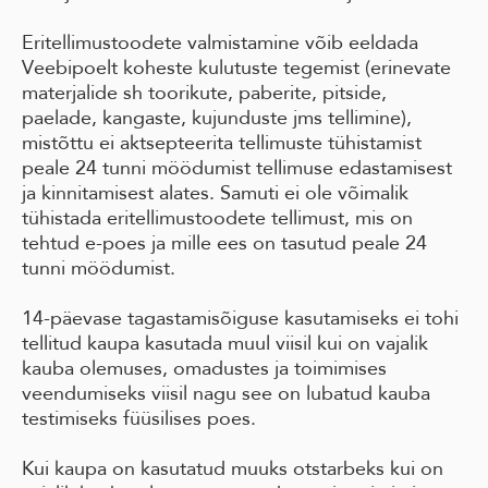
Eritellimustoodete valmistamine võib eeldada
Veebipoelt koheste kulutuste tegemist (erinevate
materjalide sh toorikute, paberite, pitside,
paelade, kangaste, kujunduste jms tellimine),
mistõttu ei aktsepteerita tellimuste tühistamist
peale 24 tunni möödumist tellimuse edastamisest
ja kinnitamisest alates. Samuti ei ole võimalik
tühistada eritellimustoodete tellimust, mis on
tehtud e-poes ja mille ees on tasutud peale 24
tunni möödumist.
14-päevase tagastamisõiguse kasutamiseks ei tohi
tellitud kaupa kasutada muul viisil kui on vajalik
kauba olemuses, omadustes ja toimimises
veendumiseks viisil nagu see on lubatud kauba
testimiseks füüsilises poes.
Kui kaupa on kasutatud muuks otstarbeks kui on