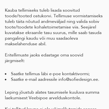
Kauba tellimiseks tuleb lisada soovitud
toode/tooted ostukorvi. Tellimuse vormistamiseks
tuleb täita nõutud andmeväljad ning valida sobiv
toote/toodete kohaletoimetamise viis. Seejärel
kuvatakse ekraanile tasu suurus, mille saab tasuda
pangalingi kaudu või muu saadaoleva
makselahenduse abil.
Eritellimuste jaoks edastage oma soovid
järgmiselt:
Saatke tellimus läbi e-poe kontaktivormi;
Saatke e-mail aadressile info@sofiedesign.ee.
Leping jõustub alates tasumisele kuuluva summa
laekumisest Veebipoe arvelduskontole.