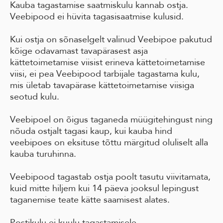
Kauba tagastamise saatmiskulu kannab ostja.
Veebipood ei hüvita tagasisaatmise kulusid.
Kui ostja on sõnaselgelt valinud Veebipoe pakutud
kõige odavamast tavapärasest asja
kättetoimetamise viisist erineva kättetoimetamise
viisi, ei pea Veebipood tarbijale tagastama kulu,
mis ületab tavapärase kättetoimetamise viisiga
seotud kulu.
Veebipoel on õigus taganeda müügitehingust ning
nõuda ostjalt tagasi kaup, kui kauba hind
veebipoes on eksituse tõttu märgitud oluliselt alla
kauba turuhinna.
Veebipood tagastab ostja poolt tasutu viivitamata,
kuid mitte hiljem kui 14 päeva jooksul lepingust
taganemise teate kätte saamisest alates.
Postikulu ei kuulu tagastamisele.