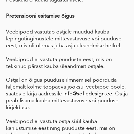
Pretensiooni esitamise õigus
Veebipood vastutab ostjale müüdud kauba
lepingutingimustele mittevastavuse või puuduse
eest, mis oli olemas juba asja üleandmise hetkel.
Veebipood ei vastuta puuduste eest, mis on
tekkinud pärast kauba üleandmist ostjale.
Ostjal on õigus puuduse ilmnemisel pöörduda
hiljemalt kolme tööpäeva jooksul veebipoe poole,
saates e-kirja aadressile
info@sofiedesign.ee
. Ostja
peab lisama kauba mittevastavuse või puuduse
kirjelduse.
Veebipood ei vastuta ostja süül kauba
kahjustumise eest ning puuduste eest, mis on