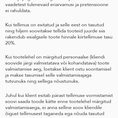
vaadetest tulenevaid eriarvamusi ja pretensioone
ei rahuldata.
Kui tellimus on esitatud ja selle eest on tasutud
ning hiljem soovitakse tellida tooteid juurde siis
rakendub esialgsele toote hinnale kiirtellimuse tasu
20%.
Kui tootelehel on märgitud personaalse (kliendi
soovide järgi valmistatava või kohandatava) toote
valmistamise aeg, loetakse klient ostu sooritamisel
ja makse tasumisel selle valmistamisajaga
tutvunuks ning sellega nõustunuks.
Juhul kui klient esitab pärast tellimuse vormistamist
soovi saada toode kätte enne tootelehel märgitud
valmistamisaega, ei anna selline soov kliendile
õigust tellimusest taganeda ega nõuda tasutud