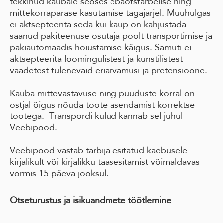
tekkinud kaubale seoses ebaotstarbelise ning
mittekorrapärase kasutamise tagajärjel. Muuhulgas
ei aktsepteerita seda kui kaup on kahjustada
saanud pakiteenuse osutaja poolt transportimise ja
pakiautomaadis hoiustamise käigus. Samuti ei
aktsepteerita loomingulistest ja kunstilistest
vaadetest tulenevaid eriarvamusi ja pretensioone.
Kauba mittevastavuse ning puuduste korral on
ostjal õigus nõuda toote asendamist korrektse
tootega. Transpordi kulud kannab sel juhul
Veebipood.
Veebipood vastab tarbija esitatud kaebusele
kirjalikult või kirjalikku taasesitamist võimaldavas
vormis 15 päeva jooksul.
Otseturustus ja isikuandmete töötlemine