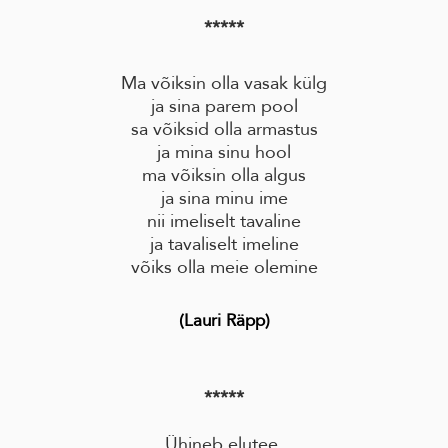
*****
Ma võiksin olla vasak külg
ja sina parem pool
sa võiksid olla armastus
ja mina sinu hool
ma võiksin olla algus
ja sina minu ime
nii imeliselt tavaline
ja tavaliselt imeline
võiks olla meie olemine
(Lauri Räpp)
*****
Ühineb elutee,