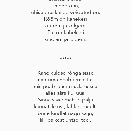
ühineb õnn,
ühised raskused võidetud on.
Rõõm on kahekesi
suurem ja selgem.
Elu on kahekesi
kindlam ja julgem.
*****
Kahe kuldse rõnga sisse
mahtuma peab armastus,
mis peab jääma südamesse
alles alati kui uus.
Sinna sisse mahub palju
kannatlikkust, lahket meelt,
õnne kindlat nagu kalju,
lilli-päikest ühtsel teel.