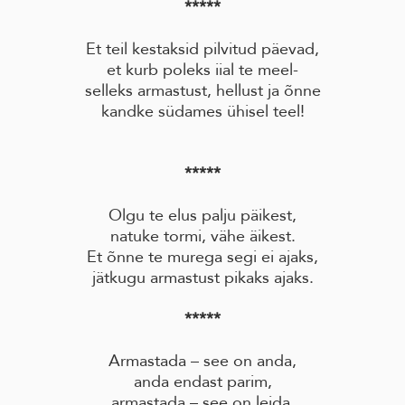
*****
Et teil kestaksid pilvitud päevad,
et kurb poleks iial te meel-
selleks armastust, hellust ja õnne
kandke südames ühisel teel!
*****
Olgu te elus palju päikest,
natuke tormi, vähe äikest.
Et õnne te murega segi ei ajaks,
jätkugu armastust pikaks ajaks.
*****
Armastada – see on anda,
anda endast parim,
armastada – see on leida,