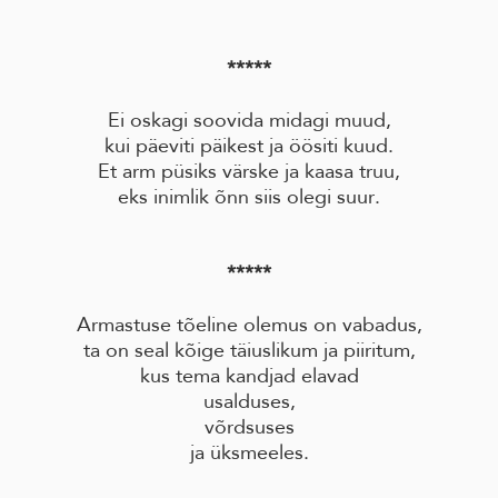
*****
Ei oskagi soovida midagi muud,
kui päeviti päikest ja öösiti kuud.
Et arm püsiks värske ja kaasa truu,
eks inimlik õnn siis olegi suur.
*****
Armastuse tõeline olemus on vabadus,
ta on seal kõige täiuslikum ja piiritum,
kus tema kandjad elavad
usalduses,
võrdsuses
ja üksmeeles.