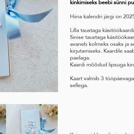
kinkimiseks
beebi sünni pu
Hiina kalendri järgi on 202
Lilla taustaga käsitöökaar
Sinise taustaga käsitöökaa
avaneb kolmeks osaks ja s
kirjutamiseks. Kaardile saab 
paelaga.
Kaardi mõõdud lipsuga kin
Kaart valmib 3 tööpäevaga
sellega.