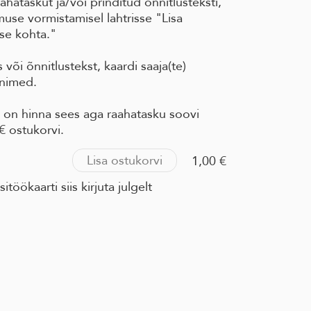
ahataskut ja/või prinditud õnnitlusteksti,
limuse vormistamisel lahtrisse "Lisa
se kohta."
 või õnnitlustekst, kaardi saaja(te)
 nimed.
e on hinna sees aga raahatasku soovi
€ ostukorvi.
Lisa ostukorvi
1,00 €
töökaarti siis kirjuta julgelt