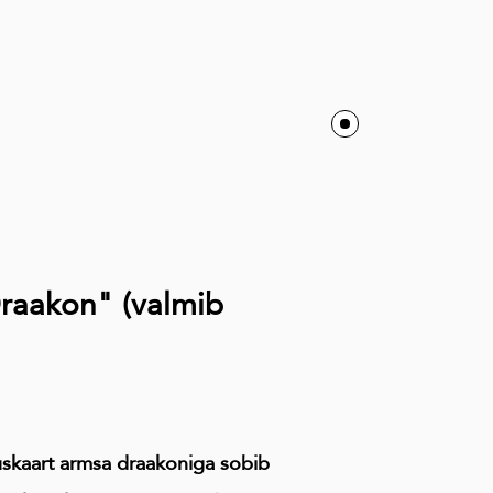
Draakon" (valmib
uskaart armsa draakoniga sobib