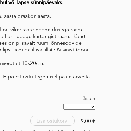
hul või lapse sünnipäevaks.
5. aasta draakoniaasta.
dil on vikerkaare peegeldusega raam.
rdil on peegelkartongist raam. Kaart
ees on piisavalt ruumi õnnesoovide
lipsu siduda ilusa lillat või sinist tooni
niseotult 10x20cm.
. E-poest ostu tegemisel palun arvesta
Disain
Lisa ostukorvi
9,00 €