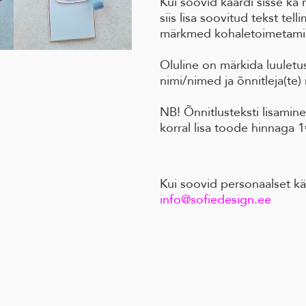
Kui soovid kaardi sisse ka r
siis lisa soovitud tekst tel
märkmed kohaletoimetami
Oluline on märkida luuletus
nimi/nimed ja õnnitleja(te)
NB! Õnnitlusteksti lisamin
korral lisa toode hinnaga 1
Kui soovid personaalset käsi
info@sofiedesign.ee