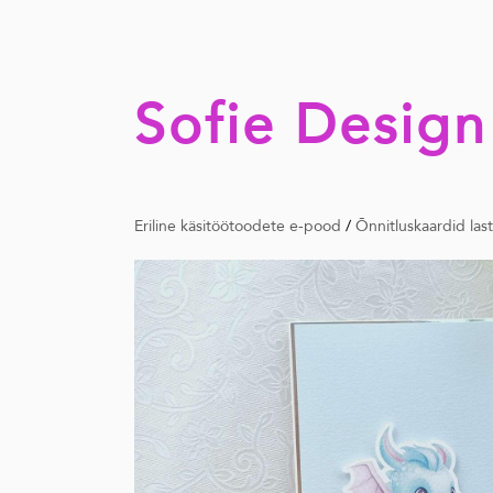
Sofie Design
Eriline käsitöötoodete e-pood
/
Õnnitluskaardid las