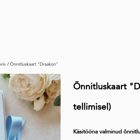
tele
/
Õnnitluskaart "Draakon"
Õnnitluskaart "
tellimisel)
Käsitööna valminud õnnitl