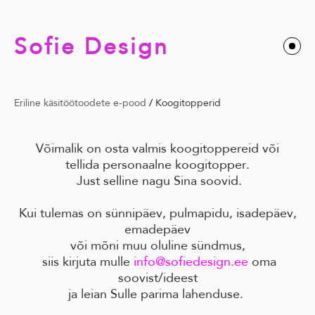
Sofie Design
Eriline käsitöötoodete e-pood
/
Koogitopperid
Võimalik on osta valmis koogitoppereid või
tellida personaalne koogitopper.
Just selline nagu Sina soovid.
Kui tulemas on sünnipäev, pulmapidu, isadepäev,
emadepäev
või mõni muu oluline sündmus,
siis kirjuta mulle
info@sofiedesign.ee
oma
soovist/ideest
ja leian Sulle parima lahenduse.