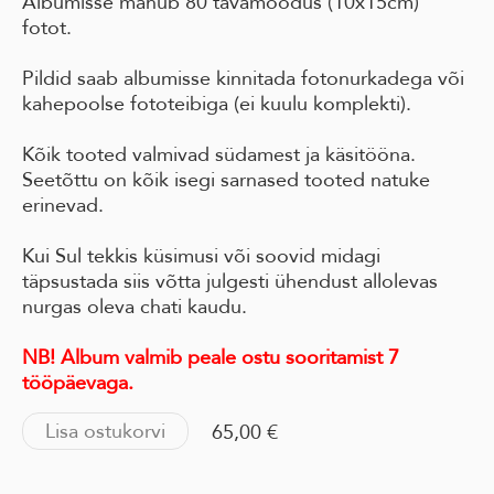
Albumisse mahub 80 tavamõõdus (10x15cm)
fotot.
Pildid saab albumisse kinnitada fotonurkadega või
kahepoolse fototeibiga (ei kuulu komplekti).
Kõik tooted valmivad südamest ja käsitööna.
Seetõttu on kõik isegi sarnased tooted natuke
erinevad.
Kui Sul tekkis küsimusi või soovid midagi
täpsustada siis võtta julgesti ühendust allolevas
nurgas oleva chati kaudu.
NB! Album valmib peale ostu sooritamist 7
tööpäevaga.
Lisa ostukorvi
65,00 €