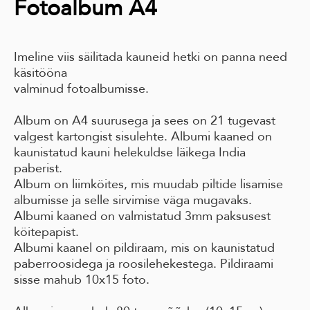
Fotoalbum A4
Imeline viis säilitada kauneid hetki on panna need
käsitööna
valminud fotoalbumisse.
Album on A4 suurusega ja sees on 21 tugevast
valgest kartongist sisulehte. Albumi kaaned on
kaunistatud kauni helekuldse läikega India
paberist.
Album on liimköites, mis muudab piltide lisamise
albumisse ja selle sirvimise väga mugavaks.
Albumi kaaned on valmistatud 3mm paksusest
köitepapist.
Albumi kaanel on pildiraam, mis on kaunistatud
paberroosidega ja roosilehekestega. Pildiraami
sisse mahub 10x15 foto.