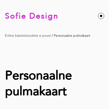
Sofie Design
Eriline käsitöötoodete e-pood
/
Personaalne pulmakaart
Personaalne
pulmakaart