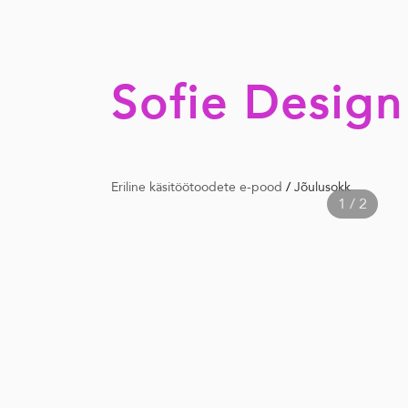
Sofie Design
Eriline käsitöötoodete e-pood
/
Jõulusokk
1 / 2