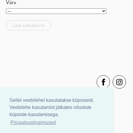
Värv
Lisa ostukorvi
Sellel veebilehel kasutatakse küpsiseid.
Veebilehe kasutamist jätkates nõustute
küpsiste kasutamisega.
Privaatsustingimused
Müügitingimused